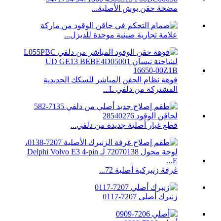
مضخة حقن بوش الأصلية...
علامة تجارية صينية موحدة للديزل...
فوهة نظام الحقن المباشر للسكك الحديدية
المشتركة من دلفي L...
قطع غيار أصلية جديدة من دلفي...
غرفة زنبركية أصلية 72...
زنبرك أصلي 7207-0117