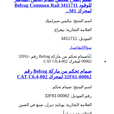
للوقود Befrag Common Rail 3411711
لمحرك M1...
اسم المنتج: مكبس سيراميك
العلامة التجارية: بيفراج
الموديل: 3411711
سؤال
التفاصيل
صمام تحكم من ماركة Befrag رقم
32F61-00062 لمحرك CAT C6.4-002
اسم المنتج: صمام تحكم
رقم الموديل: 32F61-00062
العلامة التجارية: يونايتد ديزل، صنع في الصين
الحالة: جديد تماماً