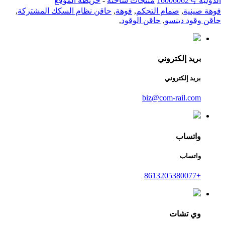
الدولية 16006062号
منتجات ساخنة
-
خريطة الموقع
فوهة صينية
,
صمام التحكم
,
فوهة
,
حاقن نظام السكك المشتركة
,
حاقن وقود دينسو
,
حاقن الوقود
,
بريد إلكتروني
بريد إلكتروني
biz@com-rail.com
واتساب
واتساب
+8613205380077
وي تشات