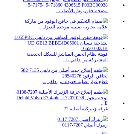
مضخة حقن بوش الأصلية...
علامة تجارية صينية موحدة للديزل...
فوهة نظام الحقن المباشر للسكك الحديدية
المشتركة من دلفي L...
قطع غيار أصلية جديدة من دلفي...
غرفة زنبركية أصلية 72...
زنبرك أصلي 7207-0117