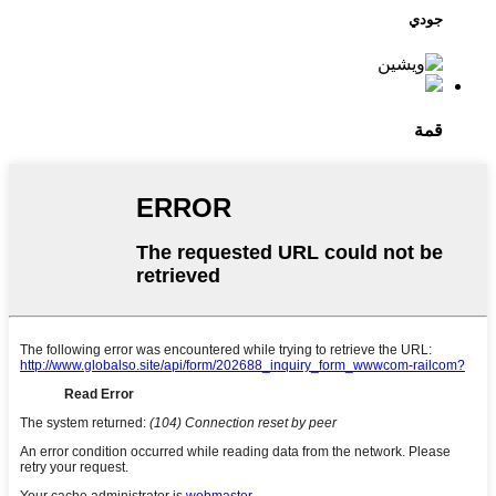
جودي
قمة