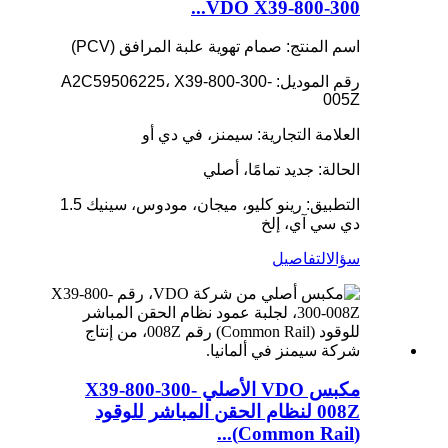
VDO X39-800-300...
اسم المنتج: صمام تهوية علبة المرافق (PCV)
رقم الموديل: A2C59506225، X39-800-300-
005Z
العلامة التجارية: سيمنز، في دي أو
الحالة: جديد تمامًا، أصلي
التطبيق: رينو كليو، ميجان، مودوس، سينيك 1.5
دي سي آي، إلخ
سؤال
التفاصيل
مكبس VDO الأصلي X39-800-300-
008Z لنظام الحقن المباشر للوقود
(Common Rail)...