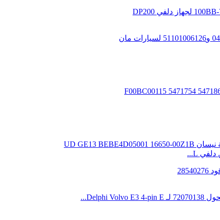
ي L...