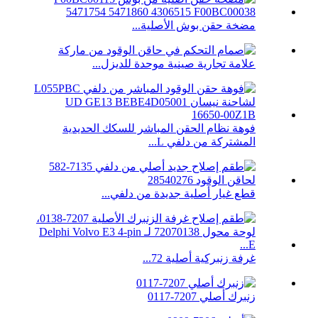
مضخة حقن بوش الأصلية...
علامة تجارية صينية موحدة للديزل...
فوهة نظام الحقن المباشر للسكك الحديدية
المشتركة من دلفي L...
قطع غيار أصلية جديدة من دلفي...
غرفة زنبركية أصلية 72...
زنبرك أصلي 7207-0117