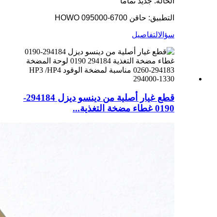
الحالة: جديد تماماً
التطبيق: حاقن HOWO 095000-6700
سؤال
التفاصيل
قطع غيار أصلية من دينسو ديزل 294184-
0190 غطاء مضخة التغذية...