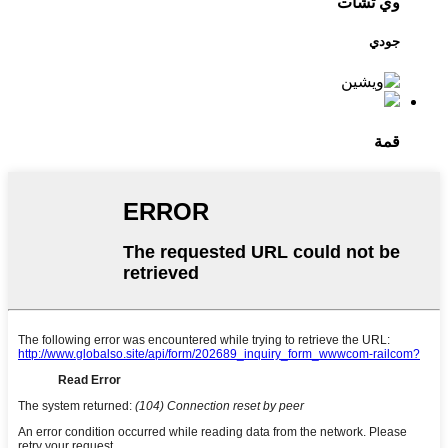
وي تشات
جودي
قمة