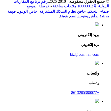
© جميع الحقوق محفوظة - 2010-2026.
رقم برنامج المقارنات
الدولية 16006062号
منتجات ساخنة
-
خريطة الموقع
صمام التحكم
,
حاقن نظام السكك المشتركة
,
حاقن الوقود
,
فوهة
صينية
,
حاقن وقود دينسو
,
فوهة
,
بريد إلكتروني
بريد إلكتروني
biz@com-rail.com
واتساب
واتساب
+8613205380077