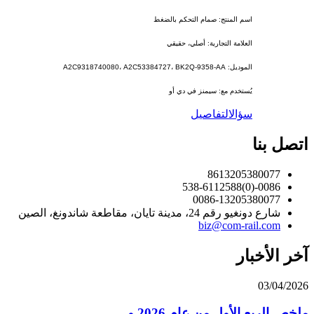
اسم المنتج: صمام التحكم بالضغط
العلامة التجارية: أصلي، حقيقي
الموديل: A2C9318740080، A2C53384727، BK2Q-9358-AA
يُستخدم مع: سيمنز في دي أو
سؤال
التفاصيل
اتصل بنا
8613205380077
0086-(0)538-6112588
0086-13205380077
شارع دونغيو رقم 24، مدينة تايان، مقاطعة شاندونغ، الصين
biz@com-rail.com
آخر الأخبار
03/04/2026
ملخص الربع الأول من عام 2026 و...