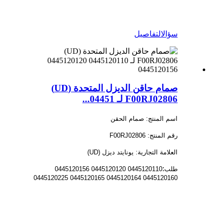
سؤال
التفاصيل
صمام حاقن الديزل المتحدة (UD)
F00RJ02806 لـ 04451...
اسم المنتج: صمام الحقن
رقم المنتج: F00RJ02806
العلامة التجارية: يونايتد ديزل (UD)
:
طلب
0445120110 0445120120 0445120156
0445120160 0445120164 0445120165 0445120225