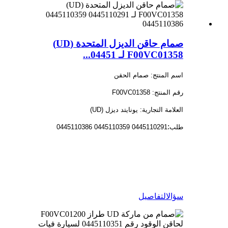
صمام حاقن الديزل المتحدة (UD)
F00VC01358 لـ 04451...
اسم المنتج: صمام الحقن
رقم المنتج: F00VC01358
العلامة التجارية: يونايتد ديزل (UD)
:
طلب
0445110291 0445110359 0445110386
سؤال
التفاصيل