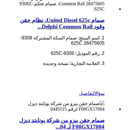
صمام United Diesel 625c، نظام حقن
وقود Delphi Common Rail...
1. اسم المنتج: صمام السكة المشتركة 9308-
625C 28475605
2. رقم الموديل: 9308-625C
3. العلامة التجارية: نسخة وجديدة
سؤال
التفاصيل
صمام حقن بيزو من شركة يونايتد ديزل
F00GX17004 لـ 04...