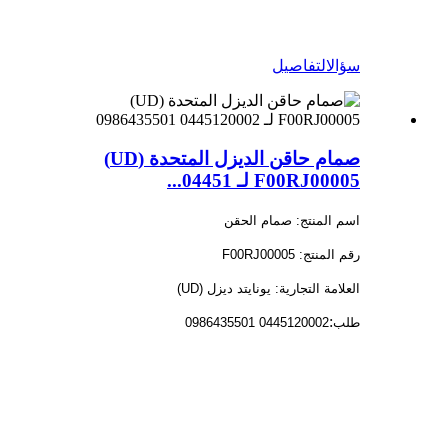
سؤال
التفاصيل
صمام حاقن الديزل المتحدة (UD)
F00RJ00005 لـ 04451...
اسم المنتج: صمام الحقن
رقم المنتج: F00RJ00005
العلامة التجارية: يونايتد ديزل (UD)
:
طلب
0445120002 0986435501