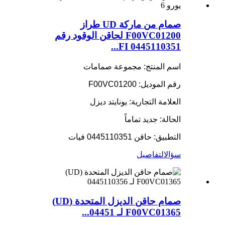
صمام من ماركة UD طراز
F00VC01200 لحاقن الوقود رقم
0445110351 FI...
اسم المنتج: مجموعة صمامات
رقم الموديل: F00VC01200
العلامة التجارية: يونايتد ديزل
الحالة: جديد تماماً
التطبيق: حاقن 0445110351 فيات
سؤال
التفاصيل
صمام حاقن الديزل المتحدة (UD)
F00VC01365 لـ 04451...