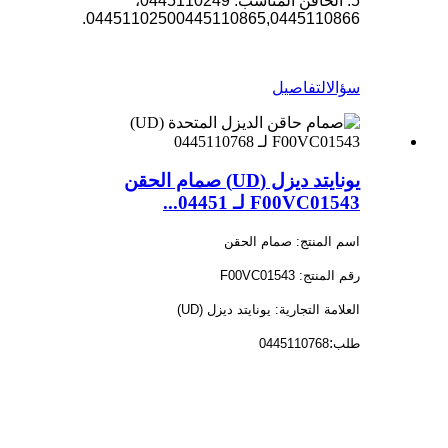
5. الحاقن المناسب: 0445110249،
0445110250
0445110865,0445110866.
سؤال
التفاصيل
يونايتد ديزل (UD) صمام الحقن
F00VC01543 لـ 04451...
اسم المنتج: صمام الحقن
رقم المنتج: F00VC01543
العلامة التجارية: يونايتد ديزل (UD)
:
طلب
0445110768