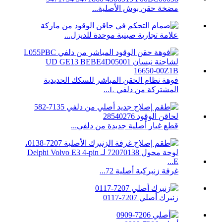
مضخة حقن بوش الأصلية...
علامة تجارية صينية موحدة للديزل...
فوهة نظام الحقن المباشر للسكك الحديدية
المشتركة من دلفي L...
قطع غيار أصلية جديدة من دلفي...
غرفة زنبركية أصلية 72...
زنبرك أصلي 7207-0117