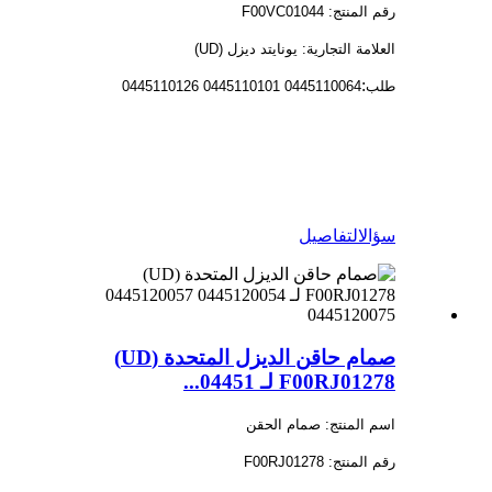
رقم المنتج: F00VC01044
العلامة التجارية: يونايتد ديزل (UD)
:
طلب
0445110064 0445110101 0445110126
سؤال
التفاصيل
صمام حاقن الديزل المتحدة (UD)
F00RJ01278 لـ 04451...
اسم المنتج: صمام الحقن
رقم المنتج: F00RJ01278