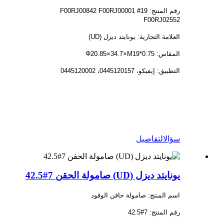
رقم المنتج: 19# F00RJ00842 F00RJ00001
F00RJ02552
العلامة التجارية: يونايتد ديزل (UD)
المقاس: Φ20.85×34.7×M19*0.75
التطبيق: إيفيكو، 0445120157، 0445120002
سؤال
التفاصيل
يونايتد ديزل (UD) صامولة الحقن 7#42.5
اسم المنتج: صامولة حاقن الوقود
رقم المنتج: 7#42.5