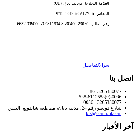
العلامة التجارية: يونايتد ديزل (UD)
المقاس: Φ19.1×42.5×M17*0.5
رقم الطلب: 23670-30400، 8-9811604-0، 095000-6632
سؤال
التفاصيل
اتصل بنا
8613205380077
0086-(0)538-6112588
0086-13205380077
شارع دونغيو رقم 24، مدينة تايان، مقاطعة شاندونغ، الصين
biz@com-rail.com
آخر الأخبار