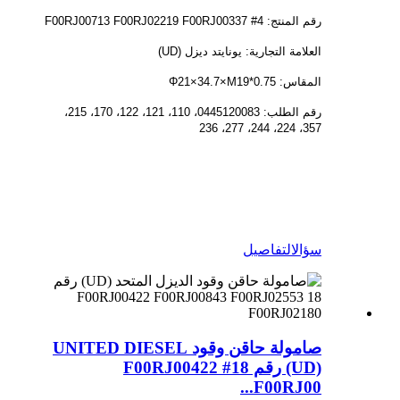
رقم المنتج: 4# F00RJ00713 F00RJ02219 F00RJ00337
العلامة التجارية: يونايتد ديزل (UD)
المقاس: Φ21×34.7×M19*0.75
رقم الطلب: 0445120083، 110، 121، 122، 170، 215،
357، 224، 244، 277، 236
سؤال
التفاصيل
صامولة حاقن وقود UNITED DIESEL
(UD) رقم 18# F00RJ00422
F00RJ00...