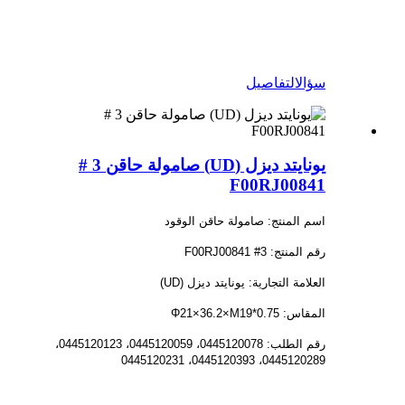
سؤال
التفاصيل
يونايتد ديزل (UD) صامولة حاقن 3 #
F00RJ00841
اسم المنتج: صامولة حاقن الوقود
رقم المنتج: 3# F00RJ00841
العلامة التجارية: يونايتد ديزل (UD)
المقاس: Φ21×36.2×M19*0.75
رقم الطلب: 0445120078، 0445120059، 0445120123،
0445120289، 0445120393، 0445120231