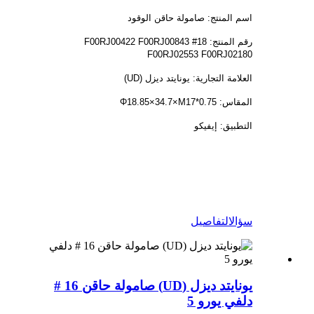
اسم المنتج: صامولة حاقن الوقود
رقم المنتج: 18# F00RJ00422 F00RJ00843
F00RJ02553 F00RJ02180
العلامة التجارية: يونايتد ديزل (UD)
المقاس: Φ18.85×34.7×M17*0.75
التطبيق: إيفيكو
سؤال
التفاصيل
يونايتد ديزل (UD) صامولة حاقن 16 #
دلفي يورو 5