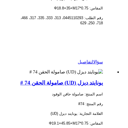
المقاس: Φ18.8×35×M17*0.75
رقم الطلب: 0445110293، 313، 333، 335، 317، 466،
718، 250، 629
سؤال
التفاصيل
يونايتد ديزل (UD) صامولة الحقن 74 #
اسم المنتج: صامولة حاقن الوقود
رقم المنتج: 74#
العلامة التجارية: يونايتد ديزل (UD)
المقاس: Φ19.1×45.85×M17*0.75