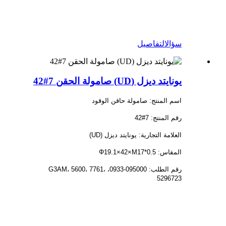
سؤال
التفاصيل
يونايتد ديزل (UD) صامولة الحقن 7#42
اسم المنتج: صامولة حاقن الوقود
رقم المنتج: 7#42
العلامة التجارية: يونايتد ديزل (UD)
المقاس: Φ19.1×42×M17*0.5
رقم الطلب: 095000-0933، G3AM، 5600، 7761،
5296723