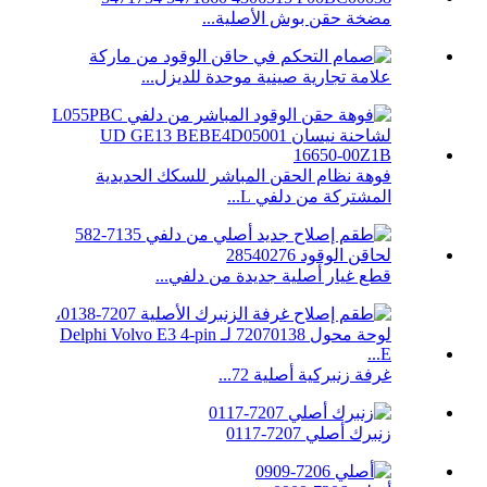
مضخة حقن بوش الأصلية...
علامة تجارية صينية موحدة للديزل...
فوهة نظام الحقن المباشر للسكك الحديدية
المشتركة من دلفي L...
قطع غيار أصلية جديدة من دلفي...
غرفة زنبركية أصلية 72...
زنبرك أصلي 7207-0117