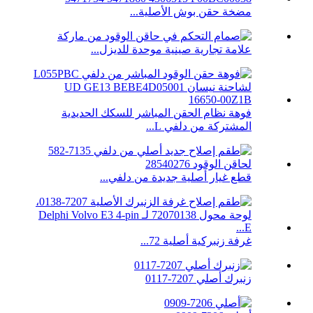
مضخة حقن بوش الأصلية...
علامة تجارية صينية موحدة للديزل...
فوهة نظام الحقن المباشر للسكك الحديدية
المشتركة من دلفي L...
قطع غيار أصلية جديدة من دلفي...
غرفة زنبركية أصلية 72...
زنبرك أصلي 7207-0117