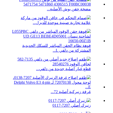
مضخة حقن بوش الأصلية...
علامة تجارية صينية موحدة للديزل...
فوهة نظام الحقن المباشر للسكك الحديدية
المشتركة من دلفي L...
قطع غيار أصلية جديدة من دلفي...
غرفة زنبركية أصلية 72...
زنبرك أصلي 7207-0117