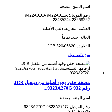
اسم المنتج: مضخة
رقم الموديل: 9422A010A 9422A011A
28435244 28568252
العلامة التجارية: دلفي الأصلية
الحالة: جديد تماماً
التطبيق: JCB 320/06620
سؤال
التفاصيل
مضخة حقن وقود أصلية من ديلفيل JCB
رقم 9323A270G 932...
اسم المنتج: مضخة
رقم الموديل: 9323A270G 9323A271G
9323A272G