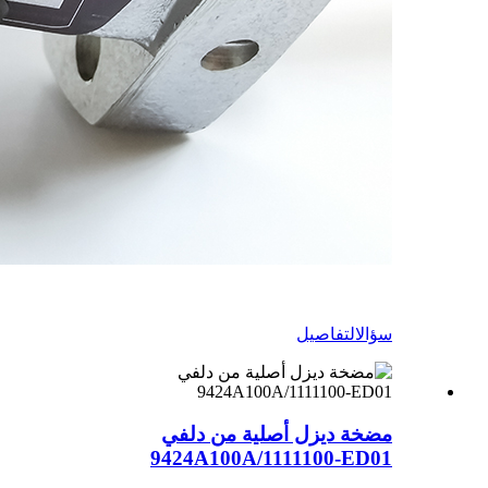
سؤال
التفاصيل
مضخة ديزل أصلية من دلفي
9424A100A/1111100-ED01