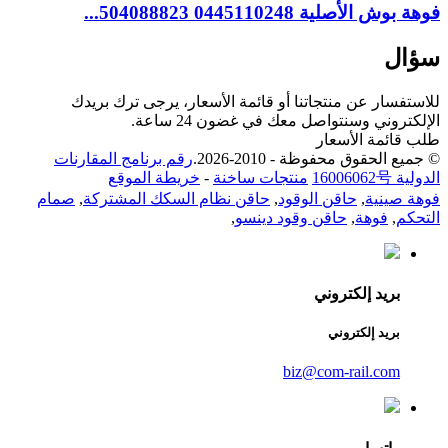
فوهة بوش الأصلية 0445110248 504088823...
سؤال
للاستفسار عن منتجاتنا أو قائمة الأسعار، يرجى ترك بريدك
الإلكتروني وسنتواصل معك في غضون 24 ساعة.
طلب قائمة الأسعار
© جميع الحقوق محفوظة - 2010-2026.
رقم برنامج المقارنات
الدولية 16006062号
منتجات ساخنة
-
خريطة الموقع
فوهة صينية
,
حاقن الوقود
,
حاقن نظام السكك المشتركة
,
صمام
التحكم
,
فوهة
,
حاقن وقود دينسو
,
بريد إلكتروني
بريد إلكتروني
biz@com-rail.com