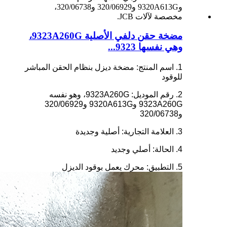
مضخة حقن دلفي الأصلية 9323A260G،
وهي نفسها 9323...
1. اسم المنتج: مضخة ديزل بنظام الحقن المباشر
للوقود
2. رقم الموديل: 9323A260G، وهو نفسه
9323A260G و9320A613G و320/06929
و320/06738
3. العلامة التجارية: أصلية وجديدة
4. الحالة: أصلي وجديد
5. التطبيق: محرك يعمل بوقود الديزل