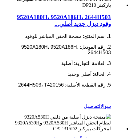
9520A180H، 9520A186H، 2644H503
وقود ديزل جديد أصلي...
1. اسم المنتج: مضخة الحقن المباشر للوقود
2. رقم الموديل: 9520A180H، 9520A186H،
2644H503
3. العلامة التجارية: أصلية
4. الحالة: أصلي وجديد
5. رقم القطعة الأصلية: 2644H503، T420156
سؤال
التفاصيل