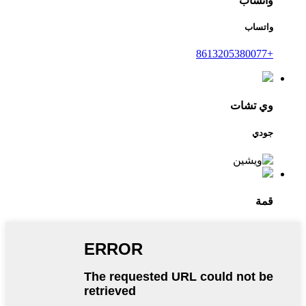
واتساب
واتساب
+8613205380077
وي تشات
جودي
قمة