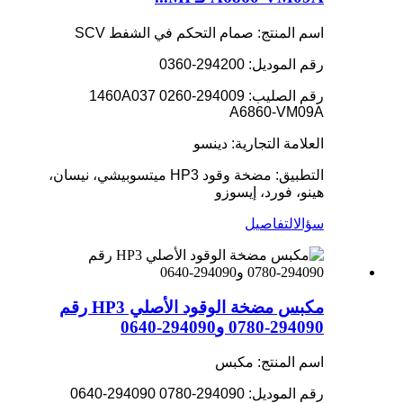
اسم المنتج: صمام التحكم في الشفط SCV
رقم الموديل: 294200-0360
رقم الصليب: 294009-0260 1460A037
A6860-VM09A
العلامة التجارية: دينسو
التطبيق: مضخة وقود HP3 ميتسوبيشي، نيسان،
هينو، فورد، إيسوزو
سؤال
التفاصيل
مكبس مضخة الوقود الأصلي HP3 رقم
294090-0780 و294090-0640
اسم المنتج: مكبس
رقم الموديل: 294090-0780 294090-0640