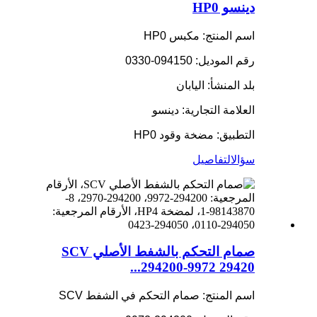
دينسو HP0
اسم المنتج: مكبس HP0
رقم الموديل: 094150-0330
بلد المنشأ: اليابان
العلامة التجارية: دينسو
التطبيق: مضخة وقود HP0
سؤال
التفاصيل
صمام التحكم بالشفط الأصلي SCV
294200-9972 29420...
اسم المنتج: صمام التحكم في الشفط SCV