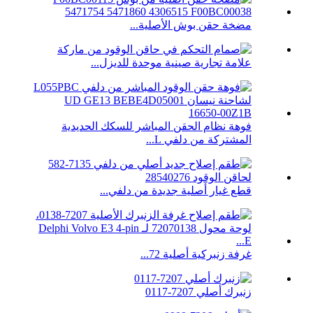
مضخة حقن بوش الأصلية...
علامة تجارية صينية موحدة للديزل...
فوهة نظام الحقن المباشر للسكك الحديدية
المشتركة من دلفي L...
قطع غيار أصلية جديدة من دلفي...
غرفة زنبركية أصلية 72...
زنبرك أصلي 7207-0117