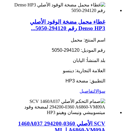
غطاء محمل مضخة الوقود الأصلي
Denso HP3 رقم 294120-5050...
اسم المنتج: محمل
رقم الموديل: 294120-5050
بلد المنشأ: اليابان
العلامة التجارية: دينسو
التطبيق: مضخة HP3
سؤال
التفاصيل
SCV الأصلي 1460A037 294200-0360
A6860-VM09A لـ MI...