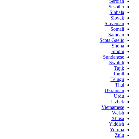
Serbian
Sesotho
Sinhala
Slovak
Slovenian
Somali
Samoan
Scots Gaelic
Shona
Sindhi
Sundanese
Swahili
Tajik
Tamil
Telugu
Thai
Ukrainian
Urdu
Uzbek
Vietnamese
Welsh
Xhosa
Yiddish
Yoruba
Zulu