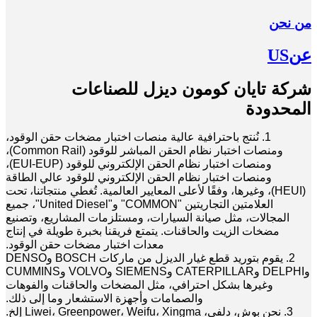
من نحن
عن
US
شركة تايان كومون ديزل للصناعات
المحدودة
1. نُنتج باحترافية عالية منصات اختبار مضخات حقن الوقود،
ومنصات اختبار نظام الحقن المباشر للوقود (Common Rail)،
ومنصات اختبار نظام الحقن الإلكتروني للوقود (EUI-EUP)،
ومنصات اختبار نظام الحقن الإلكتروني للوقود عالي الطاقة
(HEUI)، وغيرها، وفقًا لأعلى المعايير العالمية. تُغطي منتجاتنا، تحت
العلامتين التجاريتين "COMMON" و"United Diesel"، جميع
المجالات، مثل صيانة السيارات، ومستلزمات المشاريع، وتصنيع
مضخات الزيت والحاقنات. يتمتع فريقنا بخبرة طويلة في إنتاج
معدات اختبار مضخات حقن الوقود.
2. يقوم بتوريد قطع غيار الديزل من ماركات BOSCH وDENSO
وDELPHI وCATERPILLAR وSIEMENS وVOLVO وCUMMINS
وغيرها بشكل احترافي، مثل المضخات والحاقنات والفوهات
والصمامات وأجهزة الاستشعار وما إلى ذلك.
3. نحن بوش، دلفي، Liwei، Greenpower، Weifu، Xingma إلخ.