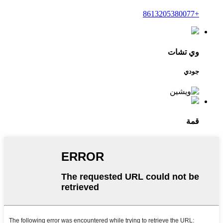
+8613205380077
وي تشات
جودي
قمة