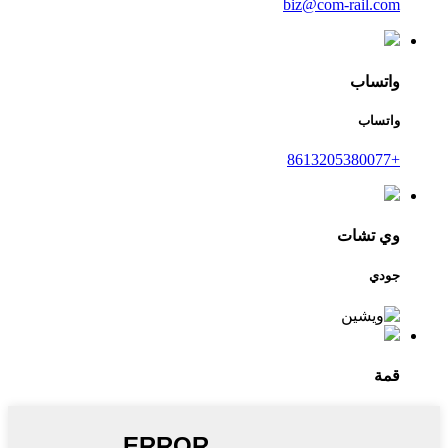
biz@com-rail.com
واتساب
واتساب
+8613205380077
وي تشات
جودي
قمة