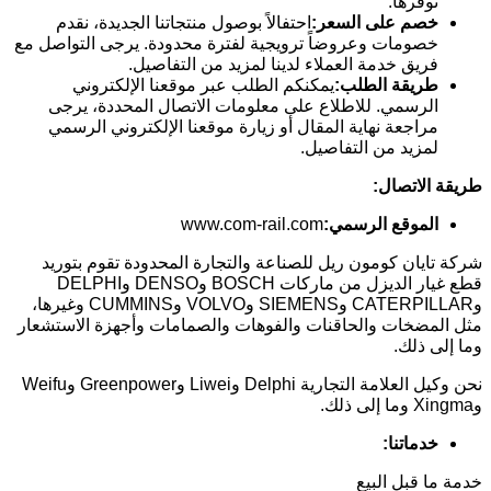
توفرها.
خصم على السعر:
احتفالاً بوصول منتجاتنا الجديدة، نقدم
خصومات وعروضاً ترويجية لفترة محدودة. يرجى التواصل مع
فريق خدمة العملاء لدينا لمزيد من التفاصيل.
طريقة الطلب:
يمكنكم الطلب عبر موقعنا الإلكتروني
الرسمي. للاطلاع على معلومات الاتصال المحددة، يرجى
مراجعة نهاية المقال أو زيارة موقعنا الإلكتروني الرسمي
لمزيد من التفاصيل.
طريقة الاتصال:
الموقع الرسمي:
www.com-rail.com
شركة تايان كومون ريل للصناعة والتجارة المحدودة تقوم بتوريد
قطع غيار الديزل من ماركات BOSCH وDENSO وDELPHI
وCATERPILLAR وSIEMENS وVOLVO وCUMMINS وغيرها،
مثل المضخات والحاقنات والفوهات والصمامات وأجهزة الاستشعار
وما إلى ذلك.
نحن وكيل العلامة التجارية Delphi وLiwei وGreenpower وWeifu
وXingma وما إلى ذلك.
خدماتنا:
خدمة ما قبل البيع