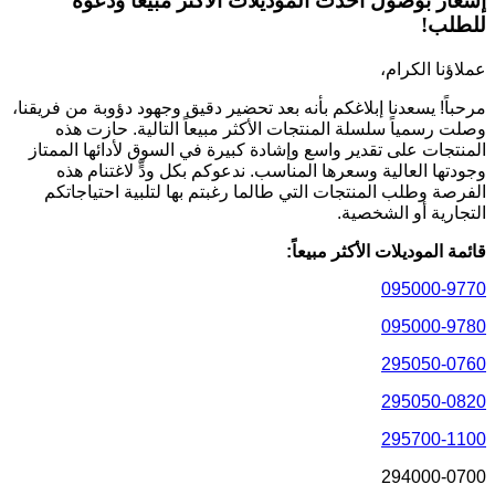
إشعار بوصول أحدث الموديلات الأكثر مبيعاً ودعوة
للطلب!
عملاؤنا الكرام،
مرحباً! يسعدنا إبلاغكم بأنه بعد تحضير دقيق وجهود دؤوبة من فريقنا،
وصلت رسمياً سلسلة المنتجات الأكثر مبيعاً التالية. حازت هذه
المنتجات على تقدير واسع وإشادة كبيرة في السوق لأدائها الممتاز
وجودتها العالية وسعرها المناسب. ندعوكم بكل ودٍّ لاغتنام هذه
الفرصة وطلب المنتجات التي طالما رغبتم بها لتلبية احتياجاتكم
التجارية أو الشخصية.
قائمة الموديلات الأكثر مبيعاً:
095000-9770
095000-9780
295050-0760
295050-0820
295700-1100
294000-0700