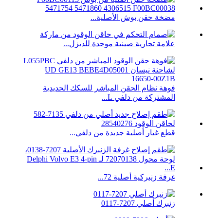
مضخة حقن بوش الأصلية...
علامة تجارية صينية موحدة للديزل...
فوهة نظام الحقن المباشر للسكك الحديدية
المشتركة من دلفي L...
قطع غيار أصلية جديدة من دلفي...
غرفة زنبركية أصلية 72...
زنبرك أصلي 7207-0117