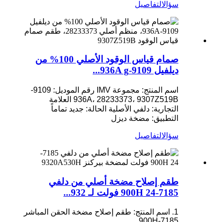
سؤال
التفاصيل
صمام قياس الوقود الأصلي 100% من
ديلفيل 9109-936A g...
اسم المنتج: مجموعة IMV
رقم الموديل: 9109-
936A، 28233373، 9307Z519B
العلامة
التجارية: دلفي الأصلية
الحالة: جديد تماماً
التطبيق: مضخة ديزل
سؤال
التفاصيل
طقم إصلاح مضخة أصلي من دلفي
7185-900H 24 فولت لـ 932...
1. اسم المنتج: طقم إصلاح مضخة الحقن المباشر
7185-900H