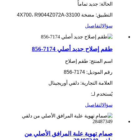
الحالة: جديد تماماً
التطبيق: مضخة 33100-4X700، R9044Z072A
سؤال
التفاصيل
طقم إصلاح جديد أصلي 7174-856
اسم المنتج: طقم إصلاح
رقم الموديل: 7174-856
العلامة التجارية: دلفي أوريجينال
يُستخدم لـ:
سؤال
التفاصيل
صمام تهوية علبة المرافق الأصلي من