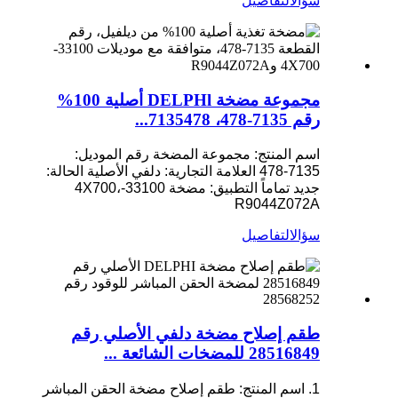
سؤال
التفاصيل
مجموعة مضخة DELPHl أصلية 100%
رقم 7135-478، 7135478...
اسم المنتج: مجموعة المضخة
رقم الموديل:
7135-478
العلامة التجارية: دلفي الأصلية
الحالة:
جديد تماماً
التطبيق: مضخة 33100-4X700،
R9044Z072A
سؤال
التفاصيل
طقم إصلاح مضخة دلفي الأصلي رقم
28516849 للمضخات الشائعة ...
1. اسم المنتج: طقم إصلاح مضخة الحقن المباشر