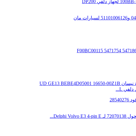
ي L...