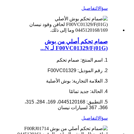
سؤال
التفاصيل
صمام تحكم أصلي من بوش
F00VC01329/F(01G) لـ N...
1. اسم المنتج: صمام تحكم
2. رقم الموديل: F00VC01329
3. العلامة التجارية: بوش الأصلية
4. الحالة: جديد تمامًا
5. التطبيق: 0445120168، 169، 284، 315،
366، 367 لسيارات نيسان
سؤال
التفاصيل