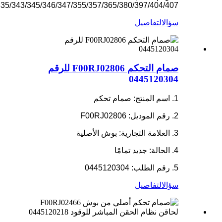
335/343/345/346/347/355/357/365/380/397/404/407
سؤال
التفاصيل
صمام التحكم F00RJ02806 للرقم
0445120304
1. اسم المنتج: صمام تحكم
2. رقم الموديل: F00RJ02806
3. العلامة التجارية: بوش الأصلية
4. الحالة: جديد تمامًا
5. رقم الطلب: 0445120304
سؤال
التفاصيل