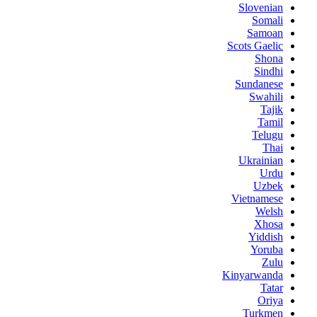
Slovenian
Somali
Samoan
Scots Gaelic
Shona
Sindhi
Sundanese
Swahili
Tajik
Tamil
Telugu
Thai
Ukrainian
Urdu
Uzbek
Vietnamese
Welsh
Xhosa
Yiddish
Yoruba
Zulu
Kinyarwanda
Tatar
Oriya
Turkmen