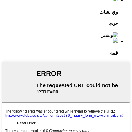
وي تشات
جودي
قمة