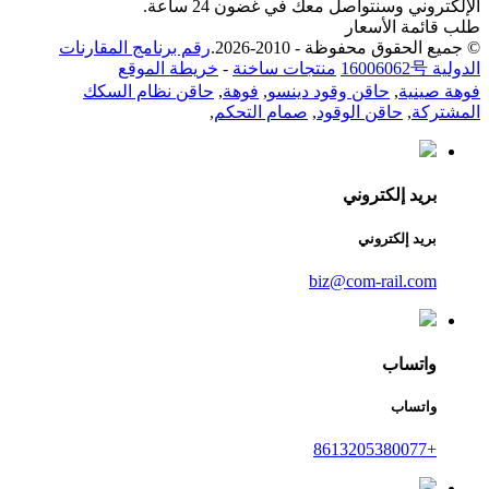
الإلكتروني وسنتواصل معك في غضون 24 ساعة.
طلب قائمة الأسعار
© جميع الحقوق محفوظة - 2010-2026.
رقم برنامج المقارنات
الدولية 16006062号
منتجات ساخنة
-
خريطة الموقع
فوهة صينية
,
حاقن وقود دينسو
,
فوهة
,
حاقن نظام السكك
المشتركة
,
حاقن الوقود
,
صمام التحكم
,
بريد إلكتروني
بريد إلكتروني
biz@com-rail.com
واتساب
واتساب
+8613205380077