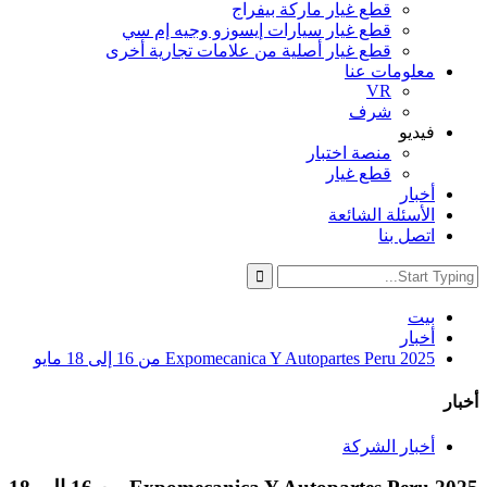
قطع غيار ماركة بيفراج
قطع غيار سيارات إيسوزو وجيه إم سي
قطع غيار أصلية من علامات تجارية أخرى
معلومات عنا
VR
شرف
فيديو
منصة اختبار
قطع غيار
أخبار
الأسئلة الشائعة
اتصل بنا
بيت
أخبار
Expomecanica Y Autopartes Peru 2025 من 16 إلى 18 مايو
أخبار
أخبار الشركة