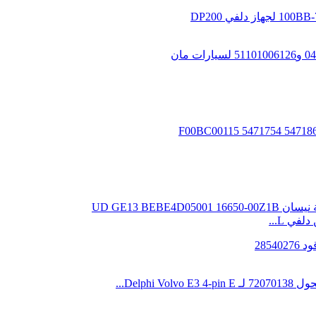
ي L...