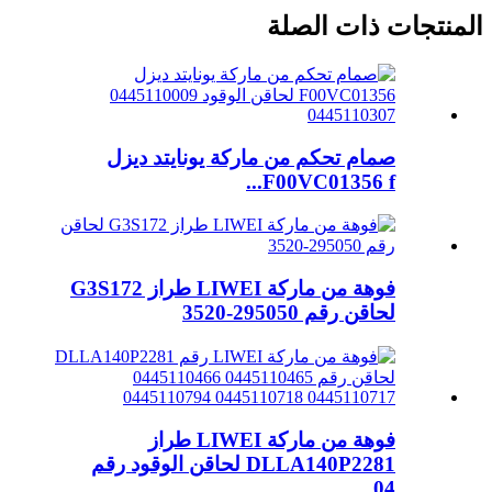
المنتجات ذات الصلة
صمام تحكم من ماركة يونايتد ديزل
F00VC01356 f...
فوهة من ماركة LIWEI طراز G3S172
لحاقن رقم 295050-3520
فوهة من ماركة LIWEI طراز
DLLA140P2281 لحاقن الوقود رقم
04...