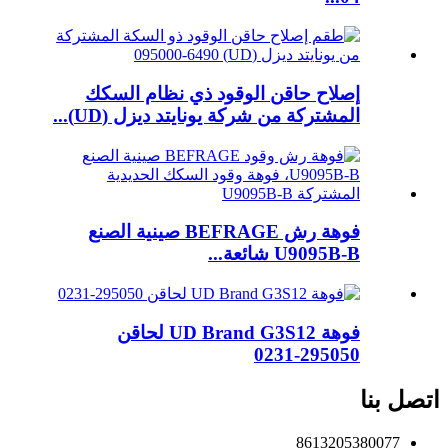
إصلاح حاقن الوقود ذي نظام السكك
المشتركة من شركة يونايتد ديزل (UD)...
فوهة رش BEFRAGE صينية الصنع
U9095B-B شائعة...
فوهة UD Brand G3S12 لحاقن
295050-0231
اتصل بنا
8613205380077