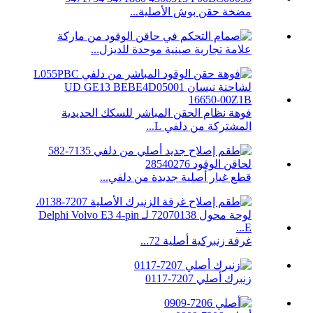
مضخة حقن بوش الأصلية...
علامة تجارية صينية موحدة للديزل...
فوهة نظام الحقن المباشر للسكك الحديدية
المشتركة من دلفي L...
قطع غيار أصلية جديدة من دلفي...
غرفة زنبركية أصلية 72...
زنبرك أصلي 7207-0117